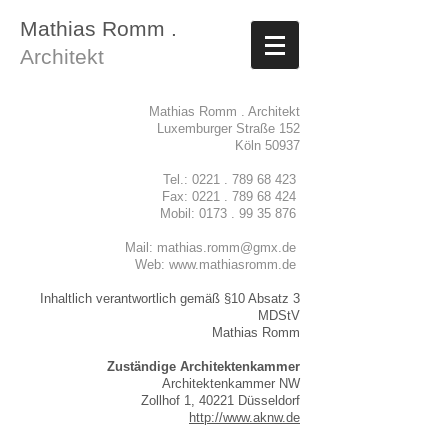
Mathias Romm .
Architekt
Mathias Romm . Architekt
Luxemburger Straße 152
50937 Köln
0221 . 789 68 423
Tel.:
0221 . 789 68 424
Fax:
0173 . 99 35 876
Mobil:
Mail: mathias.romm@gmx.de
Web:
www.mathiasromm.de
Inhaltlich verantwortlich gemäß §10 Absatz 3
MDStV
Mathias Romm
Zuständige Architektenkammer
Architektenkammer NW
Zollhof 1, 40221 Düsseldorf
http://www.aknw.de