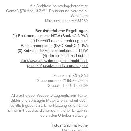
Als Architekt bauvorlageberechtigt
Gemäß §70 Abs. 3 Ziff.1 Bauordnung Nordrhein-
Westfalen
Mitgliedsnummer A31289
Berufsrechtliche Regelungen
(1) Baukammergesetz NRW (BauKaG NRW)
(2) Durchführungsverordnung zum
Baukammergesetz (DVO BauKG NRW)
(3) Satzung der Architektenkammer NRW
(4) Der direkte Link Lautet:
http://www.aknw.de/mitglieder/recht-und-
gesetze/gesetze-und-verordnungen/
Finanzamt Köln-Süd
Steuernummer 219/5276/2245
Steuer ID
77481296309
Alle auf dieser Webseite zugänglichen Texte,
Bilder und sonstigen Materialien sind urheber-
rechtlich geschützt. Eine Nutzung durch Dritte
ist nur mit ausdrücklicher schriftlicher Erlaubnis
durch den Urheber zulässig.
Fotos:
Sabrina Rothe
Mathias Romm